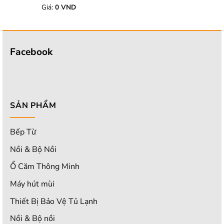
Giá:
0
VND
Được xếp
hạng
5.00
5 sao
Facebook
SẢN PHẨM
Bếp Từ
Nồi & Bộ Nồi
Ổ Căm Thông Minh
Máy hút mùi
Thiết Bị Bảo Vệ Tủ Lạnh
Nồi & Bộ nồi