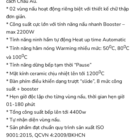
cách Châu Âu.
* 02 vùng nấu hoạt động riêng biệt với thiết kế chữ thập
đơn giản.
* Công suất cực lớn với tính năng nấu nhanh Booster –
max 2200W
* Tính năng ninh hầm tự động Heat up time Automatic
0
0
* Tính năng hâm nóng Warming nhiều mức: 50
C, 80
C
0
và 100
C
* Tính năng dừng bếp tạm thời “Pause”
0
* Mặt kính ceramic chịu nhiệt lên tới 1200
C
* Bàn phím điều khiển dạng trượt “slide”, 8 mức công
suất + booster
* Hẹn giờ độc lập cho từng vùng nấu, thời gian hẹn giờ
01-180 phút
* Tổng công suất bếp lên tới 4400w
* Tự nhận diện vùng nấu.
* Sản phẩm đạt chuẩn quy trình sản xuất ISO
9001:2015, QCVN 4:2009/BKHCN