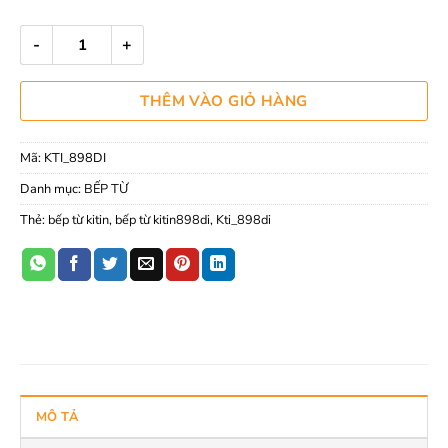
BẾP TỪ ĐÔI KITIN KTI_898DI số lượng
THÊM VÀO GIỎ HÀNG
Mã:
KTI_898DI
Danh mục:
BẾP TỪ
Thẻ:
bếp từ kitin
,
bếp từ kitin898di
,
Kti_898di
MÔ TẢ