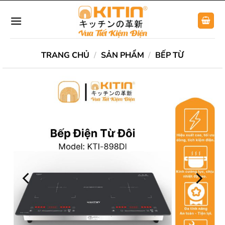
Chuyển
đến
nội
dung
TRANG CHỦ
/
SẢN PHẨM
/
BẾP TỪ