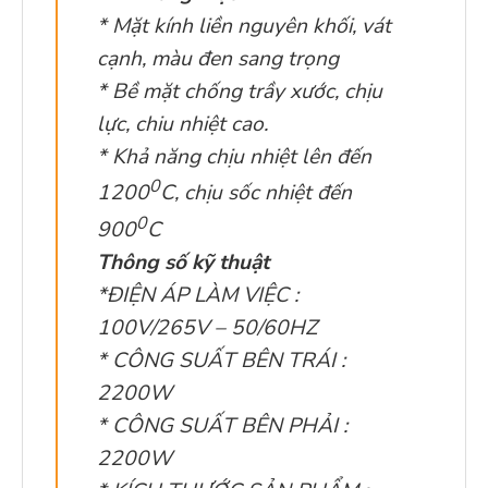
* Mặt kính liền nguyên khối, vát
cạnh, màu đen sang trọng
* Bề mặt chống trầy xước, chịu
lực, chiu nhiệt cao.
* Khả năng chịu nhiệt lên đến
0
1200
C, chịu sốc nhiệt đến
0
900
C
Thông số kỹ thuật
*ĐIỆN ÁP LÀM VIỆC :
100V/265V – 50/60HZ
* CÔNG SUẤT BÊN TRÁI :
2200W
* CÔNG SUẤT BÊN PHẢI :
2200W