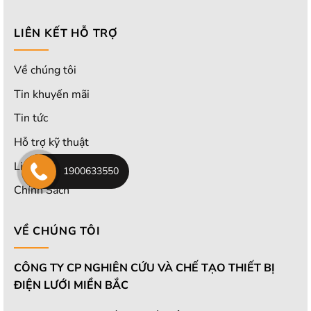
LIÊN KẾT HỖ TRỢ
Về chúng tôi
Tin khuyến mãi
Tin tức
Hỗ trợ kỹ thuật
Liên hệ với chúng tôi
1900633550
Chính Sách
VỀ CHÚNG TÔI
CÔNG TY CP NGHIÊN CỨU VÀ CHẾ TẠO THIẾT BỊ
ĐIỆN LƯỚI MIỀN BẮC