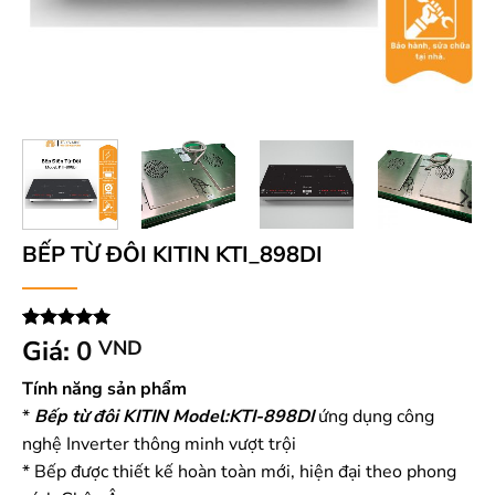
BẾP TỪ ĐÔI KITIN KTI_898DI
5.00
1
Giá:
trên 5
0
VND
dựa trên
đánh giá
Tính năng sản phẩm
*
Bếp từ đôi KITIN Model:KTI-898DI
ứng dụng công
nghệ Inverter thông minh vượt trội
* Bếp được thiết kế hoàn toàn mới, hiện đại theo phong