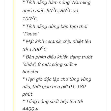
* Tính năng hâm nóng Warming
0
0
nhiều mức: 50
C, 80
C và
0
100
C
* Tính năng dừng bếp tạm thời
“Pause”
* Mặt kính ceramic chịu nhiệt lên
0
tới 1200
C
* Bàn phím điều khiển dạng trượt
“slide”, 8 mức công suất +
booster
* Hẹn giờ độc lập cho từng vùng
nấu, thời gian hẹn giờ 01-180
phút
* Tổng công suất bếp lên tới
4400w