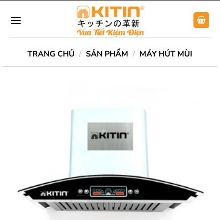
Chuyển
đến
nội
dung
TRANG CHỦ
/
SẢN PHẨM
/
MÁY HÚT MÙI