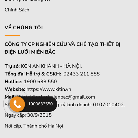
Chính Sách
VỀ CHÚNG TÔI
CÔNG TY CP NGHIÊN CỨU VÀ CHẾ TẠO THIẾT BỊ
ĐIỆN LƯỚI MIỀN BẮC
Trụ sở:
KCN AN KHÁNH - HÀ NỘI.
Tổng đài Hỗ trợ & CSKH:
02433 211 888
Hotline:
1900 633 550
Website:
https://www.kitin.vn
Mail:
thietbidienluoimienbac@gmail.com
1900633550
Số giấy chứng nhận đăng ký kinh doanh: 0107010402.
Ngày cấp: 30/9/2015
Nơi cấp. Thành phố Hà Nội