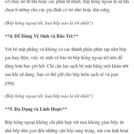
cơ cháy nổ từ lửa hoặc các phần tử nhiệt, bếp hồng ngoại là sự lựa
chọn lí tưởng cho các gia đình có trẻ nhỏ hoặc thú cưng.
(Bếp hồng ngoại tốt, loại bếp nào là tốt nhất?)
**4. Dễ Dàng Vệ Sinh và Bảo Trì:**
Với bề mặt phẳng và không có các thành phần phức tạp như bếp
gas hay điện, việc vệ sinh và bảo trì bếp hồng ngoại trở nên dễ
dàng hơn bao giờ hết. Chỉ cần lau sạch bề mặt bằng một khăn ướt
sau khi sử dụng, bạn có thể giữ cho bếp luôn sạch sẽ và gọn
gàng.
(Bếp hồng ngoại tốt, loại bếp nào là tốt nhất?)
**5. Đa Dạng và Linh Hoạt:**
Bếp hồng ngoại không chỉ phù hợp với mọi không gian bếp, từ
nhà bếp nhỏ gọn đến những căn bếp sang trọng, mà còn linh hoạt