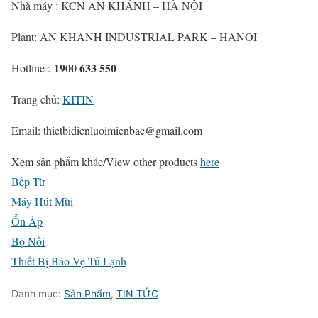
Nhà máy : KCN AN KHÁNH – HÀ NỘI
Plant: AN KHANH INDUSTRIAL PARK – HANOI
1900 633 550
Hotline :
Trang chủ:
KITIN
Email: thietbidienluoimienbac@gmail.com
Xem sản phẩm khác/
View other products
here
Bếp Từ
Máy Hút Mùi
Ổn Áp
Bộ Nồi
Thiết Bị Bảo Vệ Tủ Lạnh
Danh mục:
Sản Phẩm
,
TIN TỨC