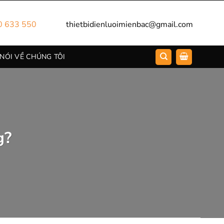
0 633 550
thietbidienluoimienbac@gmail.com
 NÓI VỀ CHÚNG TÔI
g?