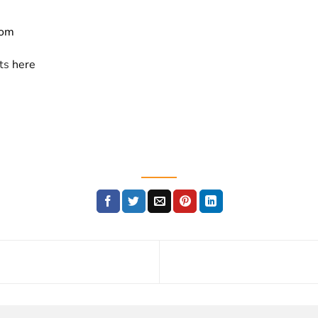
com
cts
here