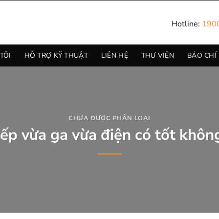
Hotline:
190
TÔI
HỖ TRỢ KỸ THUẬT
LIÊN HỆ
THƯ VIỆN
BÁO CHÍ
CHƯA ĐƯỢC PHÂN LOẠI
ếp vừa ga vừa điện có tốt khôn