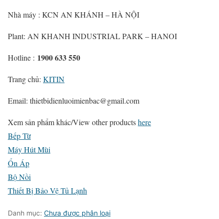
Nhà máy : KCN AN KHÁNH – HÀ NỘI
Plant: AN KHANH INDUSTRIAL PARK – HANOI
1900 633 550
Hotline :
Trang chủ:
KITIN
Email: thietbidienluoimienbac@gmail.com
Xem sản phẩm khác/
View other products
here
Bếp Từ
Máy Hút Mùi
Ổn Áp
Bộ Nồi
Thiết Bị Bảo Vệ Tủ Lạnh
Danh mục:
Chưa được phân loại