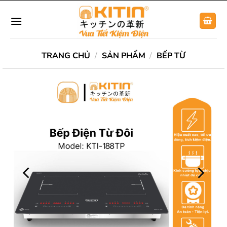
Chuyển
đến
nội
dung
TRANG CHỦ
/
SẢN PHẨM
/
BẾP TỪ