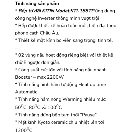
Tính năng sản phẩm
*
Bếp từ đôi KITIN Model:KTI-188TP
ứng dụng
công nghệ Inverter thông minh vượt trội
* Bếp được thiết kế hoàn toàn mới, hiện đại theo
phong cách Châu Âu.
* Thiết kế mặt kính bo viền sang trọng, tinh tế,
…
* 02 vùng nấu hoạt động riêng biệt với thiết kế
chữ E ngược đơn giản.
* Công suất cực lớn với tính năng nấu nhanh
Booster – max 2200W
* Tính năng ninh hầm tự động Heat up time
Automatic
* Tính năng hâm nóng Warming nhiều mức:
0
0
0
50
C, 80
C và 100
C
* Tính năng dừng bếp tạm thời “Pause”
* Mặt kính Kyoto ceramic chịu nhiệt lên tới
0
1200
C