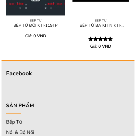
BẾP TỪ
BẾP TỪ
BẾP TỪ ĐÔI KTI-119TP
BẾP TỪ BA KITIN KTI-
3668S
Giá:
0
VND
Giá:
0
VND
Được xếp
hạng
5.00
5 sao
Facebook
SẢN PHẨM
Bếp Từ
Nồi & Bộ Nồi