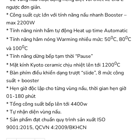
ngược đơn giản.
* Công suất cực lớn với tính năng nấu nhanh Booster –
max 2200W
* Tính năng ninh hầm tự động Heat up time Automatic
0
0
* Tính năng hâm nóng Warming nhiều mức: 50
C, 80
C
0
và 100
C
* Tính năng dừng bếp tạm thời “Pause”
0
* Mặt kính Kyoto ceramic chịu nhiệt lên tới 1200
C
* Bàn phím điều khiển dạng trượt “slide”, 8 mức công
suất + booster
* Hẹn giờ độc lập cho từng vùng nấu, thời gian hẹn giờ
01-180 phút
* Tổng công suất bếp lên tới 4400w
* Tự nhận diện vùng nấu.
* Sản phẩm đạt chuẩn quy trình sản xuất ISO
9001:2015, QCVN 4:2009/BKHCN