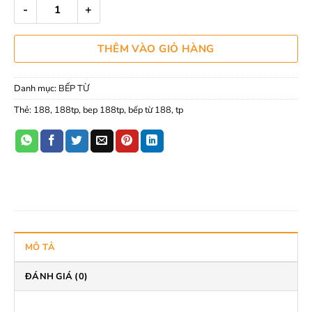
BẾP TỪ ĐÔI KITIN KTI-188TP số lượng
THÊM VÀO GIỎ HÀNG
Danh mục:
BẾP TỪ
Thẻ:
188
,
188tp
,
bep 188tp
,
bếp từ 188
,
tp
MÔ TẢ
ĐÁNH GIÁ (0)