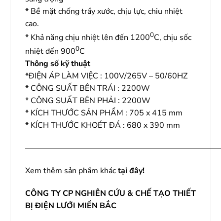
* Bề mặt chống trầy xước, chịu lực, chiu nhiệt
cao.
0
* Khả năng chịu nhiệt lên đến 1200
C, chịu sốc
0
nhiệt đến 900
C
Thông số kỹ thuật
*ĐIỆN ÁP LÀM VIỆC : 100V/265V – 50/60HZ
* CÔNG SUẤT BÊN TRÁI : 2200W
* CÔNG SUẤT BÊN PHẢI : 2200W
* KÍCH THƯỚC SẢN PHẨM : 705 x 415 mm
* KÍCH THƯỚC KHOÉT ĐÁ : 680 x 390 mm
————————————————————————
Xem thêm sản phẩm khác
tại đây
!
CÔNG TY CP NGHIÊN CỨU & CHẾ TẠO THIẾT
BỊ ĐIỆN LƯỚI MIỀN BẮC