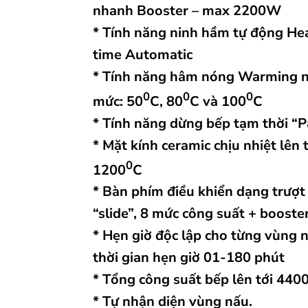
nhanh Booster – max 2200W
* Tính năng ninh hầm tự động He
time Automatic
* Tính năng hâm nóng Warming 
0
0
0
mức: 50
C, 80
C và 100
C
* Tính năng dừng bếp tạm thời “
* Mặt kính ceramic chịu nhiệt lên t
0
1200
C
* Bàn phím điều khiển dạng trượt
“slide”, 8 mức công suất + booste
* Hẹn giờ độc lập cho từng vùng 
thời gian hẹn giờ 01-180 phút
* Tổng công suất bếp lên tới 440
* Tự nhận diện vùng nấu.