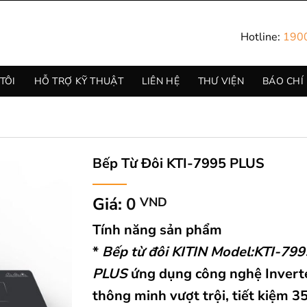
Hotline:
190
TÔI
HỖ TRỢ KỸ THUẬT
LIÊN HỆ
THƯ VIỆN
BÁO CHÍ
Bếp Từ Đôi KTI-7995 PLUS
Giá:
0
VND
Tính năng sản phẩm
*
Bếp từ đôi KITIN Model:KTI-799
PLUS
ứng dụng công nghệ Invert
thông minh vượt trội, tiết kiệm 