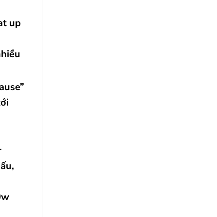
at up
nhiều
Pause”
ới
r
nấu,
0w