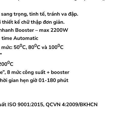
 sang trọng, tinh tế, tránh va đập.
 thiết kế chữ thập đơn giản.
ấu nhanh Booster – max 2200W
p time Automatic
0
0
0
 mức: 50
C, 80
C và 100
C
”
0
1200
C
de”, 8 mức công suất + booster
thời gian hẹn giờ 01-180 phút
 xuất ISO 9001:2015, QCVN 4:2009/BKHCN