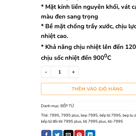
* Mặt kính liền nguyên khối, vát c
màu đen sang trọng
* Bề mặt chống trầy xước, chịu lực
nhiệt cao.
* Khả năng chịu nhiệt lên đến 12
0
chịu sốc nhiệt đến 900
C
Bếp Từ Đôi KTI-7995 PLUS số lượng
THÊM VÀO GIỎ HÀNG
Danh mục:
BẾP TỪ
Thẻ:
7995
,
7995 plus
,
bep 7995
,
bếp từ 7995
,
bep tu d
bếp từ đôi kti 7995 plus
,
kti 7995 plus
,
kti-7995