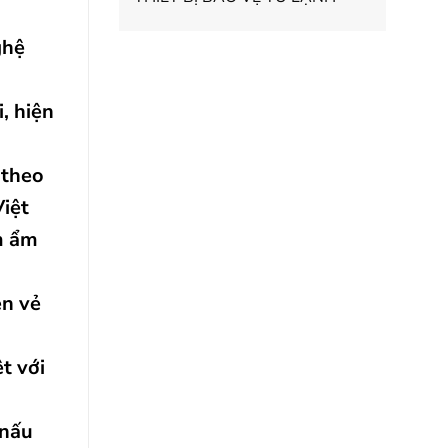
ghệ
, hiện
 theo
Việt
m ẩm
ên vẻ
t với
nấu