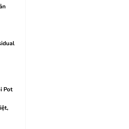
sản
sidual
i Pot
iệt,