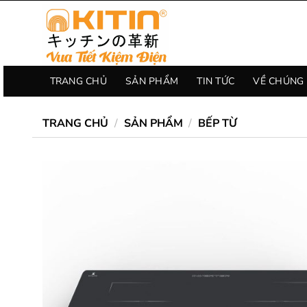
Chuyển
đến
nội
dung
TRANG CHỦ
SẢN PHẨM
TIN TỨC
VỀ CHÚNG 
TRANG CHỦ
/
SẢN PHẨM
/
BẾP TỪ