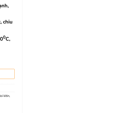
ạnh,
, chiu
0
00
C,
oi kitin
,