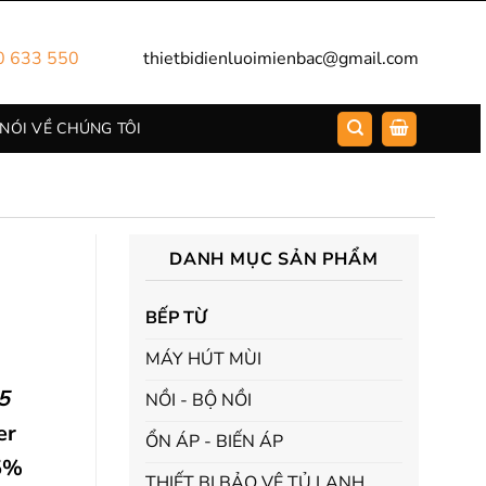
0 633 550
thietbidienluoimienbac@gmail.com
 NÓI VỀ CHÚNG TÔI
DANH MỤC SẢN PHẨM
BẾP TỪ
MÁY HÚT MÙI
5
NỒI - BỘ NỒI
er
ỔN ÁP - BIẾN ÁP
35%
THIẾT BỊ BẢO VỆ TỦ LẠNH