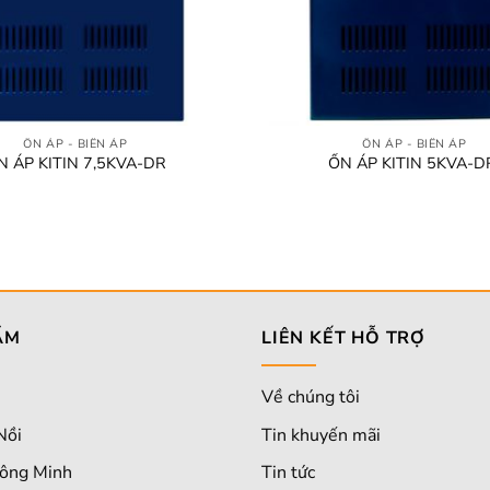
+
ỔN ÁP - BIẾN ÁP
ỔN ÁP - BIẾN ÁP
N ÁP KITIN 7,5KVA-DR
ỔN ÁP KITIN 5KVA-D
ẨM
LIÊN KẾT HỖ TRỢ
Về chúng tôi
Nồi
Tin khuyến mãi
ông Minh
Tin tức