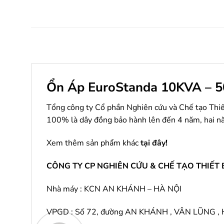
Ổn Áp EuroStanda 10KVA – 5
Tổng công ty Cổ phần Nghiên cứu và Chế tạo Thi
100% là dây đồng bảo hành lên đến 4 năm, hai n
Xem thêm sản phẩm khác
tại đây
!
CÔNG TY CP NGHIÊN CỨU & CHẾ TẠO THIẾT B
Nhà máy : KCN AN KHÁNH – HÀ NỘI
VPGD : Số 72, đường AN KHÁNH , VÂN LŨNG , H