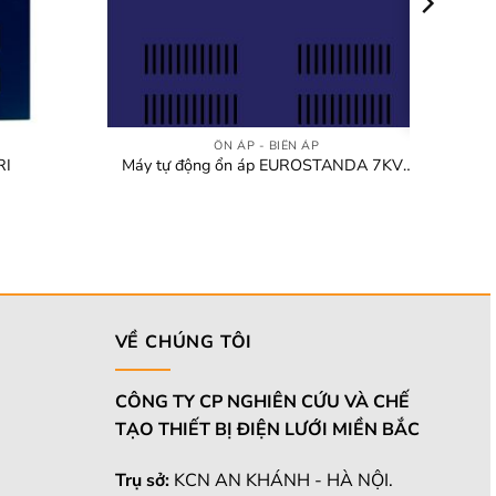
+
ỔN ÁP - BIẾN ÁP
RI
Máy tự động ổn áp EUROSTANDA 7KVA
– 90 DR
VỀ CHÚNG TÔI
CÔNG TY CP NGHIÊN CỨU VÀ CHẾ
TẠO THIẾT BỊ ĐIỆN LƯỚI MIỀN BẮC
Trụ sở:
KCN AN KHÁNH - HÀ NỘI.