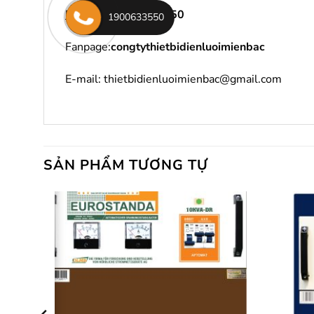
Hotline
:
1900 633 550
1900633550
Fanpage:
congtythietbidienluoimienbac
E-mail: thietbidienluoimienbac@gmail.com
SẢN PHẨM TƯƠNG TỰ