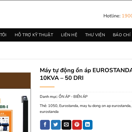
Hotline:
190
TÔI
HỖ TRỢ KỸ THUẬT
LIÊN HỆ
THƯ VIỆN
BÁO CHÍ
Máy tự động ổn áp EUROSTAND
10KVA – 50 DRI
Danh mục:
ỔN ÁP - BIẾN ÁP
Thẻ:
1050
,
Eurostanda
,
may tu dong on ap eurostanda
eurostanda