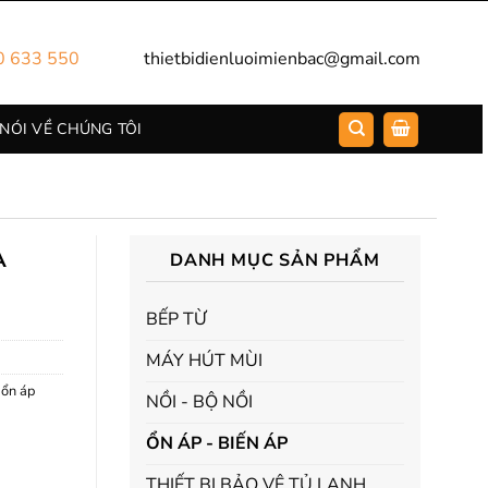
0 633 550
thietbidienluoimienbac@gmail.com
 NÓI VỀ CHÚNG TÔI
A
DANH MỤC SẢN PHẨM
BẾP TỪ
MÁY HÚT MÙI
,
ổn áp
NỒI - BỘ NỒI
ỔN ÁP - BIẾN ÁP
THIẾT BỊ BẢO VỆ TỦ LẠNH