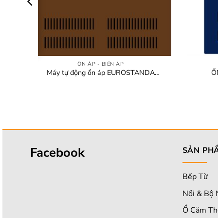
+
+
ỔN ÁP - BIẾN ÁP
7KVA
Máy tự động ổn áp EUROSTANDA
Ổ
10KVA – 90 DR
Facebook
SẢN PH
Bếp Từ
Nồi & Bộ 
Ổ Căm Th