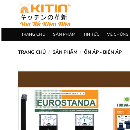
Chuyển
đến
nội
dung
TRANG CHỦ
SẢN PHẨM
TIN TỨC
VỀ CHÚNG 
TRANG CHỦ
/
SẢN PHẨM
/
ỔN ÁP - BIẾN ÁP