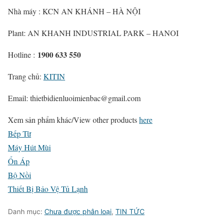
Nhà máy : KCN AN KHÁNH – HÀ NỘI
Plant: AN KHANH INDUSTRIAL PARK – HANOI
1900 633 550
Hotline :
Trang chủ:
KITIN
Email: thietbidienluoimienbac@gmail.com
Xem sản phẩm khác/
View other products
here
Bếp Từ
Máy Hút Mùi
Ổn Áp
Bộ Nồi
Thiết Bị Bảo Vệ Tủ Lạnh
Danh mục:
Chưa được phân loại
,
TIN TỨC