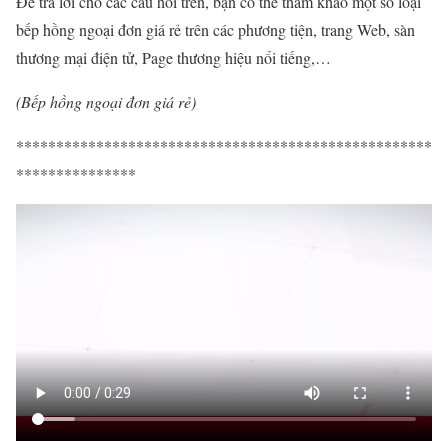
Để trả lời cho các câu hỏi trên, bạn có thể tham khảo một số loại
bếp hồng ngoại đơn giá rẻ trên các phương tiện, trang Web, sàn
thương mại điện tử, Page thương hiệu nổi tiếng,…
(Bếp hồng ngoại đơn giá rẻ)
****************************************************
***************