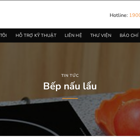
Hotline:
190
TÔI
HỖ TRỢ KỸ THUẬT
LIÊN HỆ
THƯ VIỆN
BÁO CHÍ
TIN TỨC
Bếp nấu lẩu