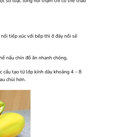
t số loại, lòng nồi thậm chí có thể tháo
nồi tiếp xúc với bếp thì ở đáy nồi sẽ
thể nấu chín đồ ăn nhanh chóng.
ợc cấu tạo từ lớp kính dày khoảng 4 – 8
au chùi hơn.