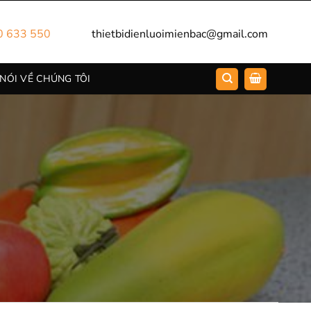
0 633 550
thietbidienluoimienbac@gmail.com
 NÓI VỀ CHÚNG TÔI