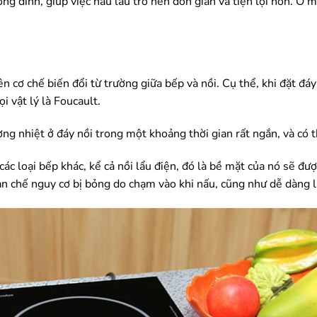
g dính, giúp việc nấu lẩu trở nên đơn giản và tiện lợi hơn. Ở mộ
ên cơ chế biến đổi từ trường giữa bếp và nồi. Cụ thể, khi đặt đáy 
i vật lý là Foucault.
ợng nhiệt ở đáy nồi trong một khoảng thời gian rất ngắn, và có 
ác loại bếp khác, kể cả nồi lẩu điện, đó là bề mặt của nó sẽ đư
ạn chế nguy cơ bị bỏng do chạm vào khi nấu, cũng như dễ dàng l