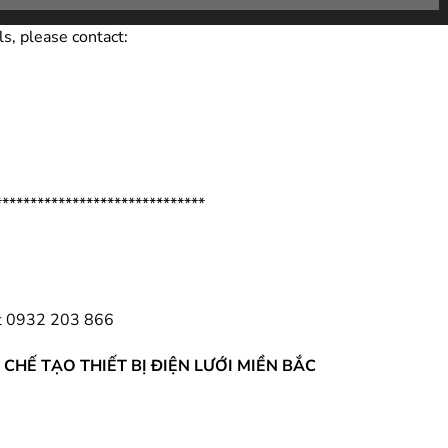
ls, please contact:
******************************
t
0932 203 866
CHẾ TẠO THIẾT BỊ ĐIỆN LƯỚI MIỀN BẮC