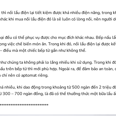
 thì nồi lẩu điện lại tiết kiệm được khá nhiều điện năng, trong k
khác khi mua nồi lẩu điện đó là sẽ luôn có lòng nồi, nên người
oại đều có thể phục vụ được cho mục đích khác nhau. Bếp nấu lẩ
ng việc chế biến món ăn. Trong khi đó, nồi lẩu điện lại được kế
– điều mà một chiếc bếp từ gần như không thể.
như chúng ta không phải lo lắng nhiều khi sử dụng. Trong khi đó
 nấu trên bếp từ thì mới phù hợp. Ngoài ra, để đảm bảo an toàn,
ậm chí nên có aptomat riêng.
há nhiều, khi dao động trong khoảng từ 500 ngàn đến 2 triệu đ
 từ 300 – 700 ngàn đồng, là đã có thể thưởng thức một bữa lẩu 
***************************