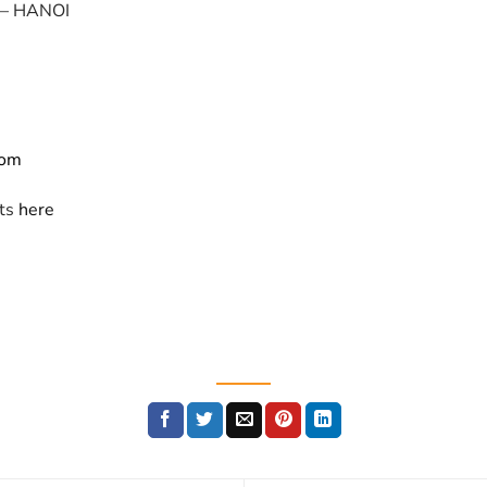
 – HANOI
com
cts
here