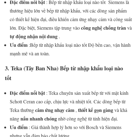
Đặc điểm nổi bật
: Bếp từ nhập khẩu loại nào tốt Siemens là
thương hiệu lớn về bếp từ nhập khẩu, với các dòng sản phẩm
có thiết kế hiện đại, điều khiển cảm ứng nhạy cảm và công suất
công nghệ chống tràn
lớn. Đặc biệt, Siemens tập trung vào
và
tự động nhận nội dung
.
Ưu điểm
:Bếp từ nhập khẩu loại nào tốt Độ bền cao, vận hành
mạnh mẽ và an toàn.
3.
Teka (Tây Ban Nha) Bếp từ nhập khẩu loại nào
tốt
Đặc điểm nổi bật
: Teka chuyên sản xuất bếp từ với mặt kính
Schott Ceran cao cấp, chịu lực và nhiệt tốt. Các dòng bếp từ
cảm ứng nhạy cảm
thiết kế gọn gàng
Teka thường
,
và khả
nấu nhanh chóng
năng
nhờ công nghệ từ tính hiện đại.
Ưu điểm
: Giá thành hợp lý hơn so với Bosch và Siemens
nhưng vẫn đảm bảo chất lượng.