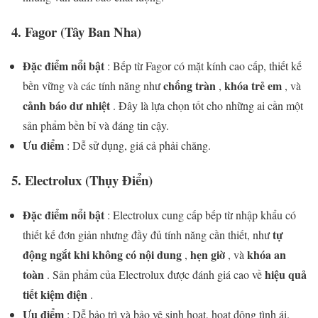
4.
Fagor (Tây Ban Nha)
Đặc điểm nổi bật
: Bếp từ Fagor có mặt kính cao cấp, thiết kế
chống tràn
khóa trẻ em
bền vững và các tính năng như
,
, và
cảnh báo dư nhiệt
. Đây là lựa chọn tốt cho những ai cần một
sản phẩm bền bỉ và đáng tin cậy.
Ưu điểm
: Dễ sử dụng, giá cả phải chăng.
5.
Electrolux (Thụy Điển)
Đặc điểm nổi bật
: Electrolux cung cấp bếp từ nhập khẩu có
tự
thiết kế đơn giản nhưng đầy đủ tính năng cần thiết, như
động ngắt khi không có nội dung
hẹn giờ
khóa an
,
, và
toàn
hiệu quả
. Sản phẩm của Electrolux được đánh giá cao về
tiết kiệm điện
.
Ưu điểm
: Dễ bảo trì và bảo vệ sinh hoạt, hoạt động tình ái.