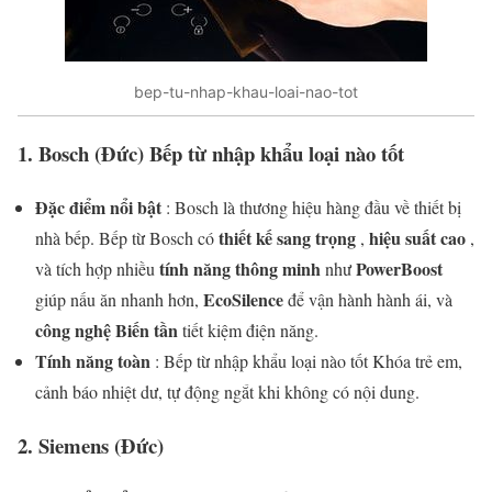
bep-tu-nhap-khau-loai-nao-tot
1.
Bosch (Đức) Bếp từ nhập khẩu loại nào tốt
Đặc điểm nổi bật
: Bosch là thương hiệu hàng đầu về thiết bị
thiết kế sang trọng
hiệu suất cao
nhà bếp. Bếp từ Bosch có
,
,
tính năng thông minh
PowerBoost
và tích hợp nhiều
như
EcoSilence
giúp nấu ăn nhanh hơn,
để vận hành hành ái, và
công nghệ Biến tần
tiết kiệm điện năng.
Tính năng toàn
: Bếp từ nhập khẩu loại nào tốt Khóa trẻ em,
cảnh báo nhiệt dư, tự động ngắt khi không có nội dung.
2.
Siemens (Đức)